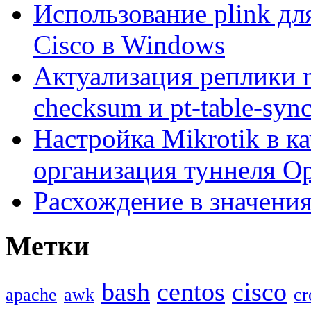
Использование plink дл
Cisco в Windows
Актуализация реплики m
checksum и pt-table-syn
Настройка Mikrotik в ка
организация туннеля 
Расхождение в значения
Метки
bash
centos
cisco
apache
awk
cr