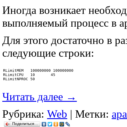
Иногда возникает необхо
выполняемый процесс в ap
Для этого достаточно в ра
следующие строки:
RLimitMEM   
100000000
100000000
RLimitCPU   
10
45
RLimitNPROC 
50
Читать далее
→
Рубрика:
Web
|
Метки:
apa
Поделиться…