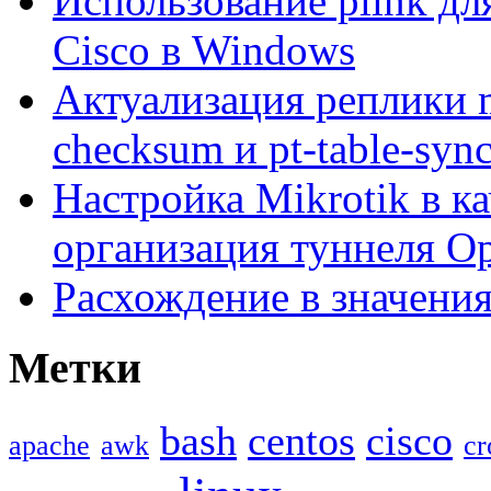
Использование plink дл
Cisco в Windows
Актуализация реплики m
checksum и pt-table-syn
Настройка Mikrotik в ка
организация туннеля 
Расхождение в значения
Метки
bash
centos
cisco
apache
awk
cr