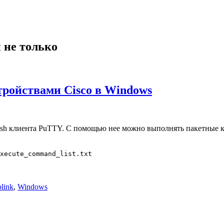
 не только
тройствами Cisco в Windows
 ssh клиента PuTTY. С помощью нее можно выполнять пакетные к
xecute_command_list.txt
plink
,
Windows