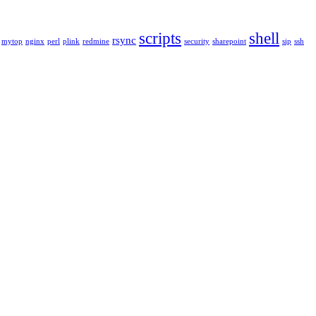
scripts
shell
rsync
mytop
nginx
perl
plink
redmine
security
sharepoint
sip
ssh