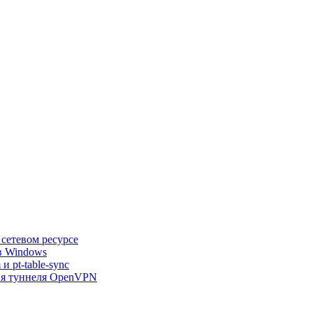
сетевом ресурсе
 в Windows
 pt-table-sync
ция туннеля OpenVPN