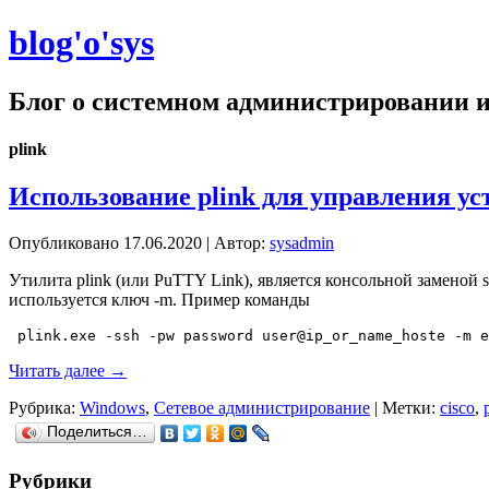
blog'o'sys
Блог о системном администрировании и
plink
Использование plink для управления ус
Опубликовано
17.06.2020
|
Автор:
sysadmin
Утилита plink (или PuTTY Link), является консольной заменой
используется ключ -m. Пример команды
 plink.exe -ssh -pw password user@ip_or_name_hoste -m e
Читать далее
→
Рубрика:
Windows
,
Сетевое администрирование
|
Метки:
cisco
,
Поделиться…
Рубрики