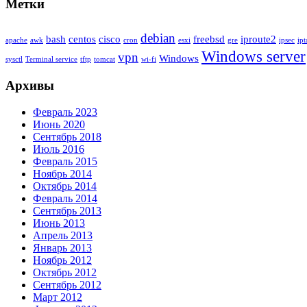
Метки
debian
bash
centos
cisco
freebsd
iproute2
apache
awk
cron
esxi
gre
ipsec
ipt
Windows server
vpn
Windows
sysctl
Terminal service
tftp
tomcat
wi-fi
Архивы
Февраль 2023
Июнь 2020
Сентябрь 2018
Июль 2016
Февраль 2015
Ноябрь 2014
Октябрь 2014
Февраль 2014
Сентябрь 2013
Июнь 2013
Апрель 2013
Январь 2013
Ноябрь 2012
Октябрь 2012
Сентябрь 2012
Март 2012