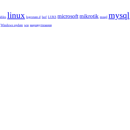
linux
mysql
microsoft
mikrotik
ables
logrotate.d
lsof
LUKS
mssql
Windows update
wss
маршрутизация