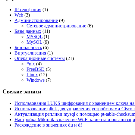
IP телефония
(1)
Web
(3)
Администрирование
(9)
Сетевое администрирование
(6)
Базы данных
(11)
MSSQL
(1)
MySQL
(9)
Безопасность
(6)
Виртуализация
(1)
Операционные системы
(21)
*nix
(4)
FreeBSD
(5)
Linux
(12)
Windows
(7)
Свежие записи
Использования LUKS шифрования с хранением ключа на 
Использование plink для управления устройствами Cisco
Актуализация реплики mysql с помощью pt-table-checksum и
Настройка Mikrotik в качестве Wi-Fi клиента и организа
Расхождение в значениях du и df